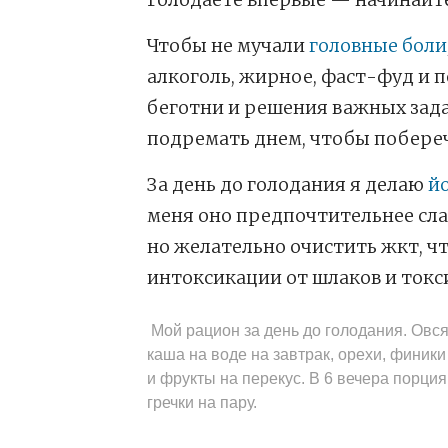
Чтобы не мучали
головные боли
алкоголь, жирное, фаст-фуд и п
беготни и решения важных зада
подремать днем, чтобы побереч
За день до голодания я делаю
й
меня оно предпочтительнее сла
но желательно очистить жкт, ч
интоксикации от шлаков и токс
Мой рацион за день до голодания. Овс
каша на воде на завтрак, орехи, финики
и фрукты на перекус. В 6 вечера порция
гречки на пару.