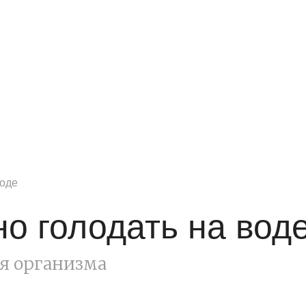
воде
но голодать на вод
я организма