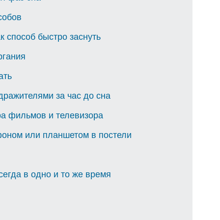
собов
к способ быстро заснуть
ргания
ать
дражителями за час до сна
ра фильмов и телевизора
фоном или планшетом в постели
сегда в одно и то же время
м