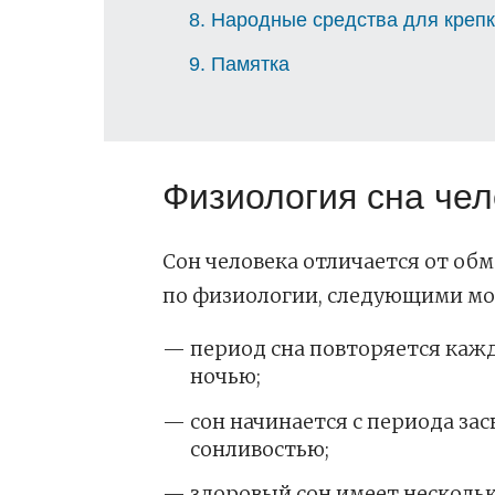
8
Народные средства для крепк
9
Памятка
Физиология сна че
Сон человека отличается от об
по физиологии, следующими м
период сна повторяется кажды
ночью;
сон начинается с периода за
сонливостью;
здоровый сон имеет нескольк