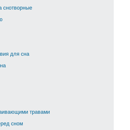
а снотворные
ю
вия для сна
сна
каивающими травами
еред сном