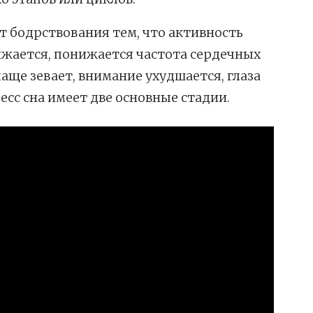
т бодрствования тем, что активность
ижается, понижается частота сердечных
аще зевает, внимание ухудшается, глаза
сс сна имеет две основные стадии.