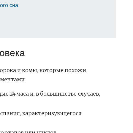
ого сна
ловека
морока и комы, которые похожи
оментами:
е 24 часа и, в большинстве случаев,
сыпания, характеризующегося
о этапов или циклов.