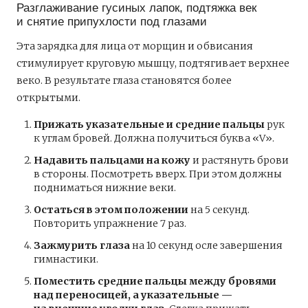
Разглаживание гусиных лапок, подтяжка век
и снятие припухлости под глазами
Эта зарядка для лица от морщин и обвисания
стимулирует круговую мышцу, подтягивает верхнее
веко. В результате глаза становятся более
открытыми.
Прижать указательные и средние пальцы
рук
к углам бровей. Должна получиться буква «V».
Надавить пальцами на кожу
и растянуть брови
в стороны. Посмотреть вверх. При этом должны
подниматься нижние веки.
Остаться в этом положении
на 5 секунд.
Повторить упражнение 7 раз.
Зажмурить глаза
на 10 секунд осле завершения
гимнастики.
Поместить средние пальцы между бровями
над переносицей, а указательные —