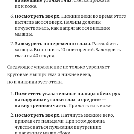
на внешние уголки глаз.
Слегка прижать
их к коже.
Посмотреть вверх.
Нижние веки во время этого
вытягиваются вверх. Пальцы должны
почувствовать, как напрягаются внешние
мышцы.
Зажмурить попеременно глаза.
Расслабить
мышцы. Выполнить 10 повторений. Зажмурить
глаза на 40 секунд.
Следующее упражнение не только укрепляет
круговые мышцы глаз и нижнее века,
но и ликвидирует отеки.
Поместить указательные пальцы обеих рук
на наружные уголки глаз, а средние —
на внутреннюю часть.
Прижать их к коже.
Посмотреть вверх
. Натянуть нижнее веко,
прижав его пальцами. При этом должна
чувствоваться пульсация внутренних
и наружных мышц сбоку.