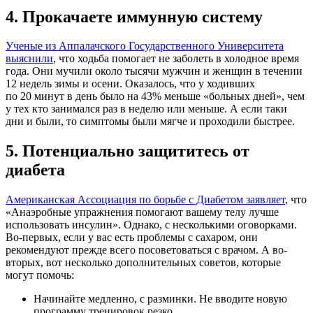
4. Прокачаете иммунную систему
Ученые из Аппалачского Государственного Университета
выяснили
, что ходьба помогает не заболеть в холодное время
года. Они мучили около тысячи мужчин и женщин в течении
12 недель зимы и осени. Оказалось, что у ходивших
по 20 минут в день было на 43% меньше «больных дней», чем
у тех кто занимался раз в неделю или меньше. А если таки
дни и были, то симптомы были мягче и проходили быстрее.
5. Потенциально защититесь от
диабета
Американская Ассоциация по борьбе с Диабетом заявляет
, что
«Анаэробные упражнения помогают вашему телу лучше
использовать инсулин». Однако, с несколькими оговорками.
Во-первых, если у вас есть проблемы с сахаром, они
рекомендуют прежде всего посоветоваться с врачом. А во-
вторых, вот несколько дополнительных советов, которые
могут помочь:
Начинайте медленно, с разминки. Не вводите новую
программу тренировок резко.