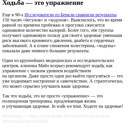
Ходьба — это упражнение
Еще в 90-х
Исследователи из Беркли сравнили результаты
150 тысяч «бегунов» и «ходунов». Выяснилось, что во время
равной по времени пробежки и прогулки сжигается
одинаковое количество калорий. Более того, обе группы
получают одинаковую пользу для своего здоровья: уменьшая
риск высокого кровяного давления, диабета и сердечных
заболеваний. А в плане снижения холестерина, «ходуны»
показали даже немного большие результаты.
Один из крупнейших медицинских и исследовательских
центров, клиника Майо всерьез рекомендует ходьбу, как
упражнение с низким уровнем воздействием
на организм. Даже просто один раз выйти прогуляться — это
уже поднимает настроение и самочувствие. А стратегически,
это может серьезно улучшить ваше здоровье.
Так что ходьба, это не просто «упражнение» — это
полноценная тренировка, продлевающая жизнь
и улучшающая здоровье. In walk we trust. Ходите на здоровье!
Источник — https://www.health.harvard.edu/exercise-and-
fitness/walking-for-health