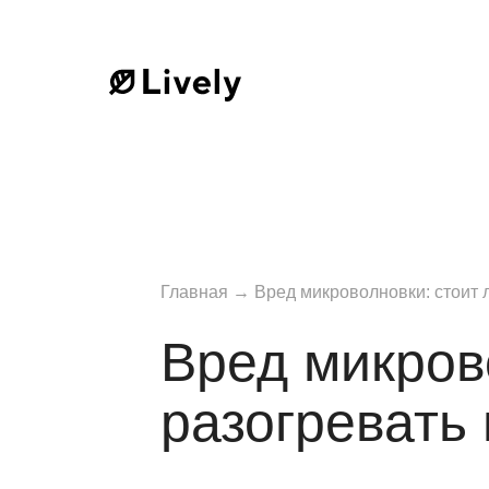
Главная
→
Вред микроволновки: стоит л
Вред микров
разогревать 