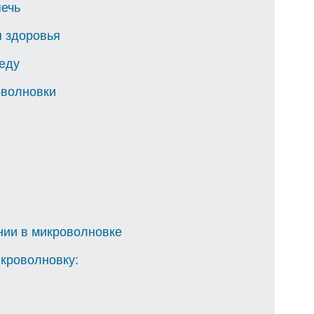
печь
 здоровья
 еду
оволновки
нии в микроволновке
икроволновку: