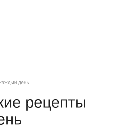
 каждый день
кие рецепты
ень