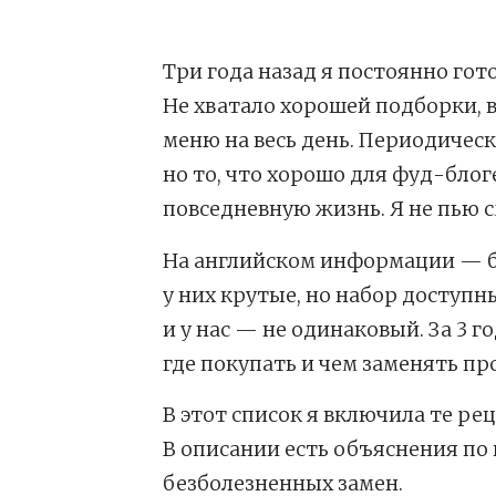
Три года назад я постоянно гот
Не хватало хорошей подборки, 
меню на весь день. Периодичес
но то, что хорошо для фуд-блог
повседневную жизнь. Я не пью с
На английском информации — бо
у них крутые, но набор доступ
и у нас — не одинаковый. За 3 г
где покупать и чем заменять пр
В этот список я включила те ре
В описании есть объяснения по
безболезненных замен.