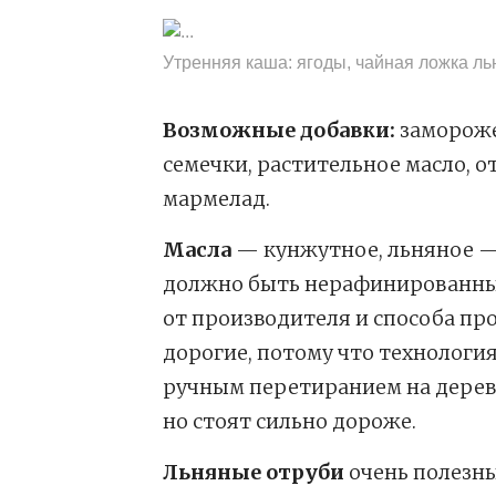
Утренняя каша: ягоды, чайная ложка ль
Возможные добавки:
замороже
семечки, растительное масло, о
мармелад.
Масла
— кунжутное, льняное — 
должно быть нерафинированным.
от производителя и способа п
дорогие, потому что технологи
ручным перетиранием на деревя
но стоят сильно дороже.
Льняные отруби
очень полезны