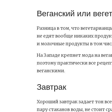
Веганский или веге
Разница в том, что вегетарианц
не едят вообще никаких проду
и молочные продукты в том числ
На Западе крепнет мода на вег
поэтому практически все рецеп
веганскими.
Завтрак
Хороший завтрак задает тон все
пару стаканов воды, не стоит сра